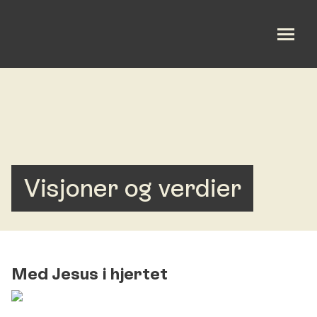
Om oss
Våre aktiviteter
Kalender
Visjoner og verdier
Utleie
Gi en gave
Med Jesus i hjertet
Oppmuntringsord