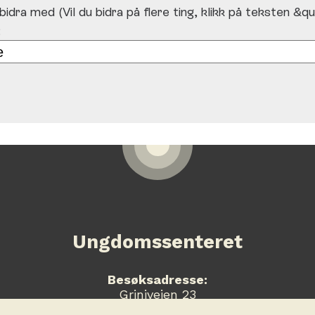
idra med (Vil du bidra på flere ting, klikk på teksten &q
:
Ungdomssenteret
Besøksadresse:
Griniveien 23
1820 Spydeberg